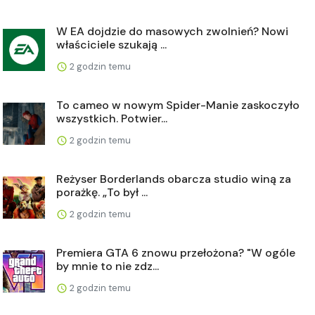
W EA dojdzie do masowych zwolnień? Nowi
właściciele szukają ...
2 godzin temu
To cameo w nowym Spider-Manie zaskoczyło
wszystkich. Potwier...
2 godzin temu
Reżyser Borderlands obarcza studio winą za
porażkę. „To był ...
2 godzin temu
Premiera GTA 6 znowu przełożona? "W ogóle
by mnie to nie zdz...
2 godzin temu