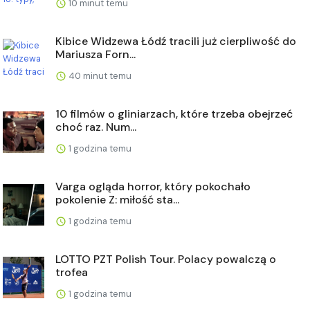
10 minut temu
Kibice Widzewa Łódź tracili już cierpliwość do
Mariusza Forn...
40 minut temu
10 filmów o gliniarzach, które trzeba obejrzeć
choć raz. Num...
1 godzina temu
Varga ogląda horror, który pokochało
pokolenie Z: miłość sta...
1 godzina temu
LOTTO PZT Polish Tour. Polacy powalczą o
trofea
1 godzina temu