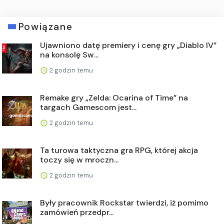
Powiązane
Ujawniono datę premiery i cenę gry „Diablo IV”
na konsolę Sw...
2 godzin temu
Remake gry „Zelda: Ocarina of Time” na
targach Gamescom jest...
2 godzin temu
Ta turowa taktyczna gra RPG, której akcja
toczy się w mroczn...
2 godzin temu
Były pracownik Rockstar twierdzi, iż pomimo
zamówień przedpr...