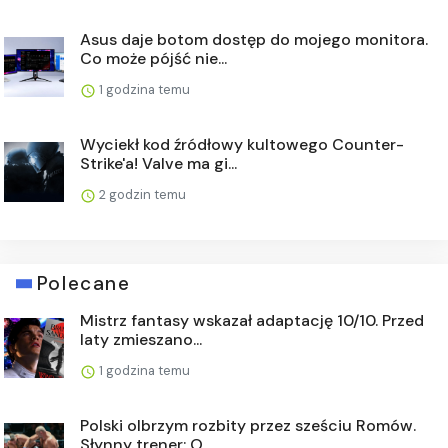
Asus daje botom dostęp do mojego monitora.
Co może pójść nie...
1 godzina temu
Wyciekł kod źródłowy kultowego Counter-
Strike'a! Valve ma gi...
2 godzin temu
Polecane
Mistrz fantasy wskazał adaptację 10/10. Przed
laty zmieszano...
1 godzina temu
Polski olbrzym rozbity przez sześciu Romów.
Słynny trener: O...