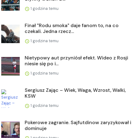
1 godzina temu
Finał "Rodu smoka" daje fanom to, na co
czekali. Jedna rzecz...
1 godzina temu
Nietypowy aut przyniósł efekt. Wideo z Rosji
niesie się po i...
1 godzina temu
Sergiusz Zając – Wiek, Waga, Wzrost, Walki,
KSW
1 godzina temu
Pokerowe zagranie. Sajfutdinow zaryzykował i
dominuje
1 godzina temu