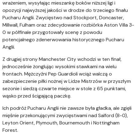
wrażeniem, wysyłając mieszankę boków niższej ligi i
opozycji najwyższej jakości w drodze do trzeciego finału
Pucharu Anglii. Zwycięstwo nad Stockport, Doncaster,
Millwall, Fulham oraz zdecydowanie rozbiórka Aston Villa 3-
0 w półfinale przygotowały scenę z powodu
potencjalnego zdenerwowania historycznego Pucharu
Anglii.
Z drugiej strony Manchester City wchodzi w ten finał,
jednocześnie żonglując wysokimi stawkami na wielu
frontach. Mężczyźni Pep Guardioli wciąż walczą o
zabezpieczenie piłki nożnej w Lidze Mistrzów w przyszłym
sezonie i siedzą czwarte miejsce w stole z 65 punktami,
wąsko przed ścigającą paczkę.
Ich podróż Pucharu Anglii nie zawsze była gładka, ale zgięli
mięśnie przekonującymi zwycięstwami nad Salford (8-0),
Leyton Orient, Plymouth, Bournemouth i Nottingham
Forest.