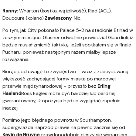
Ranny
: Wharton (kostka, wątpliwość), Riad (ACL),
Doucoure (kolano).
Zawieszony
: Nic.
Po tym, jak City pokonało Palace 5-2 na stadionie Etihad w
zeszłym miesiącu, Glasner odważnie powiedział Guardioli, iż
będzie musiał zmienić taktykę, jeżeli spotkałem się w finale
Pucharu, ponieważ następnym razem miałby lepsze
rozwiązania.
Biorąc pod uwagę to zwycięstwo – wraz z zdecydowaną
większość zachęcającej formy miasta po marcowej
przerwie międzynarodowej – przyszło bez
Erling
Haaland
Boss Eagles może być bardziej lub bardziej
gwarantowany, iż opozycja będzie wyglądać zupełnie
inaczej.
Pomimo jego błędnego powrotu w Southampton,
supergwiazda naprzód prawie na pewno zacznie się od
Kevin de Bruyne
prawdopodobnie cieszy się wsparciem