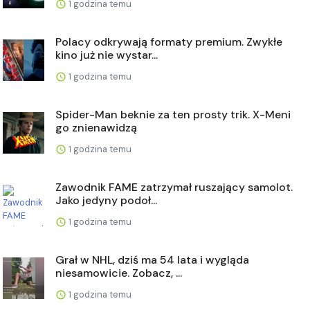
1 godzina temu
Polacy odkrywają formaty premium. Zwykłe
kino już nie wystar...
1 godzina temu
Spider-Man beknie za ten prosty trik. X-Meni
go znienawidzą
1 godzina temu
Zawodnik FAME zatrzymał ruszający samolot.
Jako jedyny podoł...
1 godzina temu
Grał w NHL, dziś ma 54 lata i wygląda
niesamowicie. Zobacz, ...
1 godzina temu