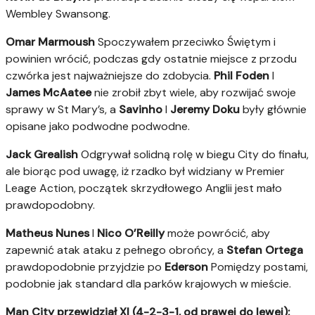
Wembley Swansong.
Omar Marmoush
Spoczywałem przeciwko Świętym i
powinien wrócić, podczas gdy ostatnie miejsce z przodu
czwórka jest najważniejsze do zdobycia.
Phil Foden
I
James McAatee
nie zrobił zbyt wiele, aby rozwijać swoje
sprawy w St Mary’s, a
Savinho
I
Jeremy Doku
były głównie
opisane jako podwodne podwodne.
Jack Grealish
Odgrywał solidną rolę w biegu City do finału,
ale biorąc pod uwagę, iż rzadko był widziany w Premier
Leage Action, początek skrzydłowego Anglii jest mało
prawdopodobny.
Matheus Nunes
I
Nico O’Reilly
może powrócić, aby
zapewnić atak ataku z pełnego obrońcy, a
Stefan Ortega
prawdopodobnie przyjdzie po
Ederson
Pomiędzy postami,
podobnie jak standard dla parków krajowych w mieście.
Man City przewidział XI (4-2-3-1, od prawej do lewej):