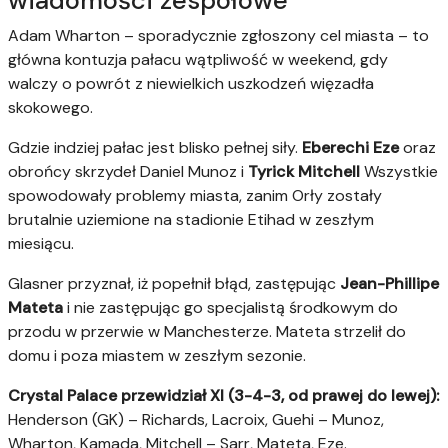
wiadomości zespołowe
Adam Wharton – sporadycznie zgłoszony cel miasta – to
główna kontuzja pałacu wątpliwość w weekend, gdy
walczy o powrót z niewielkich uszkodzeń więzadła
skokowego.
Gdzie indziej pałac jest blisko pełnej siły.
Eberechi Eze
oraz
obrońcy skrzydeł Daniel Munoz i
Tyrick Mitchell
Wszystkie
spowodowały problemy miasta, zanim Orły zostały
brutalnie uziemione na stadionie Etihad w zeszłym
miesiącu.
Glasner przyznał, iż popełnił błąd, zastępując
Jean-Phillipe
Mateta
i nie zastępując go specjalistą środkowym do
przodu w przerwie w Manchesterze. Mateta strzelił do
domu i poza miastem w zeszłym sezonie.
Crystal Palace przewidział XI (3-4-3, od prawej do lewej):
Henderson (GK) – Richards, Lacroix, Guehi – Munoz,
Wharton, Kamada, Mitchell – Sarr, Mateta, Eze.