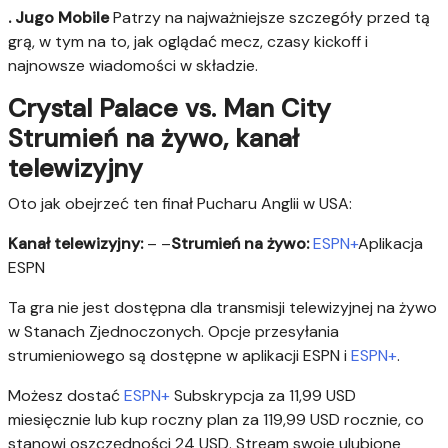
. Jugo Mobile
Patrzy na najważniejsze szczegóły przed tą
grą, w tym na to, jak oglądać mecz, czasy kickoff i
najnowsze wiadomości w składzie.
Crystal Palace vs. Man City
Strumień na żywo, kanał
telewizyjny
Oto jak obejrzeć ten finał Pucharu Anglii w USA:
Kanał telewizyjny:
– –
Strumień na żywo:
ESPN+
Aplikacja
ESPN
Ta gra nie jest dostępna dla transmisji telewizyjnej na żywo
w Stanach Zjednoczonych. Opcje przesyłania
strumieniowego są dostępne w aplikacji ESPN i
ESPN+
.
Możesz dostać
ESPN+
Subskrypcja za 11,99 USD
miesięcznie lub kup roczny plan za 119,99 USD rocznie, co
stanowi oszczędności 24 USD. Stream swoje ulubione