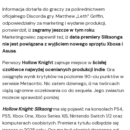
Informacja dotarła do graczy za pośrednictwem
oficjalnego Discorda gry. Matthew „Leth” Griffin,
odpowiedzialny za marketing i wydanie produkcji,
potwierdził, iż
zagramy jeszcze w tym roku
.
Marketingowiec zapewnił też, iż
data premiery Silksonga
nie jest powiązana z wyjściem nowego sprzętu Xboxa i
Asusa
.
Pierwszy
Hollow Knight
zajmuje miejsce w
ścisłej
czołówce najwyżej ocenianych produkcji indie
. Gra
osiągnęła wynik krytyków na poziomie 90-ciu punktów w
serwisie Metacritic. Nic zatem dziwnego, iż na twórcach
ciążą ogromne oczekiwania co do sequela. Jego zwiastun
możecie sprawdzić poniżej:
Hollow Knight: Silksong
ma się pojawić na konsolach PS4,
PS5, Xbox One, Xbox Series X|S, Nintendo Switch 1/2 oraz
komputerach osobistych. Premiera tytułu odbędzie się
jeszcze w 2025 roku. Gra ma być również dostępna od