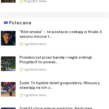
10 godzin temu
Polecane
"Ród smoka" – te postacie czekają w finale 3.
sezonu mocne t...
1 godzina temu
Przeskoczył przez bandę i nagle zniknął.
Przypłacił to poważ...
1 godzina temu
Żużel. To będzie dzień gospodarzy. Wszyscy
stawiają na ich z...
1 godzina temu
Szef F1 chce więcej sprintów. Nadciąga