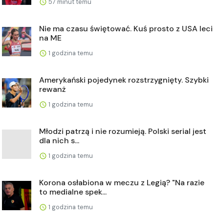
57 minut temu
Nie ma czasu świętować. Kuś prosto z USA leci
na ME
1 godzina temu
Amerykański pojedynek rozstrzygnięty. Szybki
rewanż
1 godzina temu
Młodzi patrzą i nie rozumieją. Polski serial jest
dla nich s...
1 godzina temu
Korona osłabiona w meczu z Legią? "Na razie
to medialne spek...
1 godzina temu