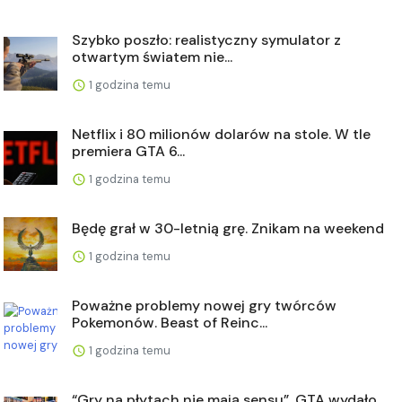
Szybko poszło: realistyczny symulator z
otwartym światem nie...
1 godzina temu
Netflix i 80 milionów dolarów na stole. W tle
premiera GTA 6...
1 godzina temu
Będę grał w 30-letnią grę. Znikam na weekend
1 godzina temu
Poważne problemy nowej gry twórców
Pokemonów. Beast of Reinc...
1 godzina temu
“Gry na płytach nie mają sensu”. GTA wydało