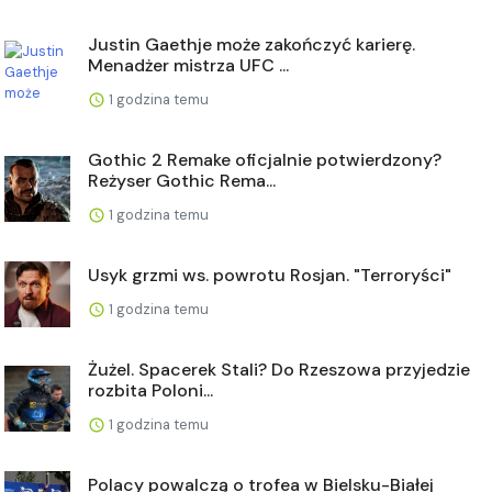
Justin Gaethje może zakończyć karierę.
Menadżer mistrza UFC ...
1 godzina temu
Gothic 2 Remake oficjalnie potwierdzony?
Reżyser Gothic Rema...
1 godzina temu
Usyk grzmi ws. powrotu Rosjan. "Terroryści"
1 godzina temu
Żużel. Spacerek Stali? Do Rzeszowa przyjedzie
rozbita Poloni...
1 godzina temu
Polacy powalczą o trofea w Bielsku-Białej