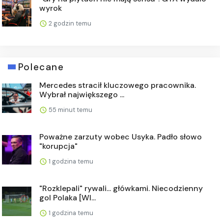
wyrok
2 godzin temu
Polecane
Mercedes stracił kluczowego pracownika.
Wybrał największego ...
55 minut temu
Poważne zarzuty wobec Usyka. Padło słowo
"korupcja"
1 godzina temu
"Rozklepali" rywali... główkami. Niecodzienny
gol Polaka [WI...
1 godzina temu