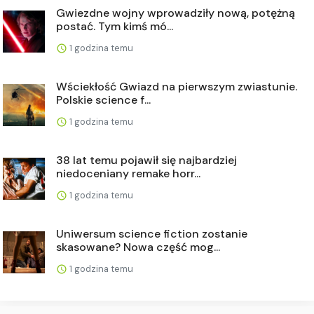
Gwiezdne wojny wprowadziły nową, potężną
postać. Tym kimś mó...
1 godzina temu
Wściekłość Gwiazd na pierwszym zwiastunie.
Polskie science f...
1 godzina temu
38 lat temu pojawił się najbardziej
niedoceniany remake horr...
1 godzina temu
Uniwersum science fiction zostanie
skasowane? Nowa część mog...
1 godzina temu