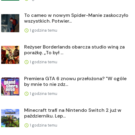
To cameo w nowym Spider-Manie zaskoczyło
wszystkich. Potwier...
1 godzina temu
Reżyser Borderlands obarcza studio winą za
porażkę. „To był ...
1 godzina temu
Premiera GTA 6 znowu przełożona? "W ogóle
by mnie to nie zdz...
1 godzina temu
Minecraft trafi na Nintendo Switch 2 już w
październiku. Lep...
1 godzina temu