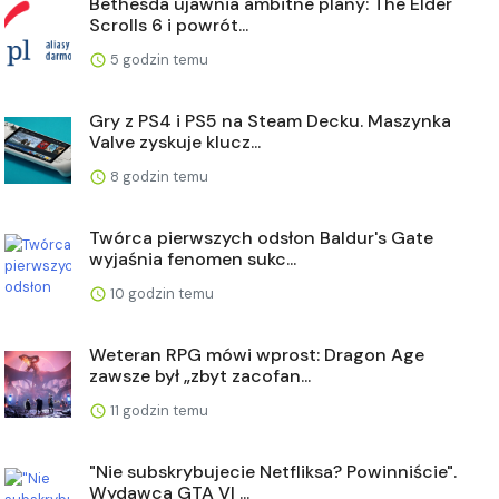
Bethesda ujawnia ambitne plany: The Elder
Scrolls 6 i powrót...
5 godzin temu
Gry z PS4 i PS5 na Steam Decku. Maszynka
Valve zyskuje klucz...
8 godzin temu
Twórca pierwszych odsłon Baldur's Gate
wyjaśnia fenomen sukc...
10 godzin temu
Weteran RPG mówi wprost: Dragon Age
zawsze był „zbyt zacofan...
11 godzin temu
"Nie subskrybujecie Netfliksa? Powinniście".
Wydawca GTA VI ...