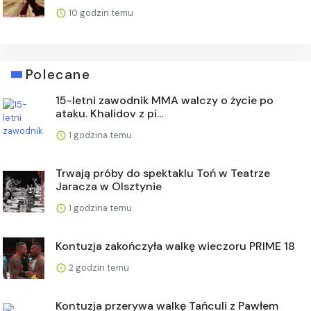
10 godzin temu
Polecane
15-letni zawodnik MMA walczy o życie po
ataku. Khalidov z pi...
1 godzina temu
Trwają próby do spektaklu Toń w Teatrze
Jaracza w Olsztynie
1 godzina temu
Kontuzja zakończyła walkę wieczoru PRIME 18
2 godzin temu
Kontuzja przerywa walkę Tańculi z Pawłem