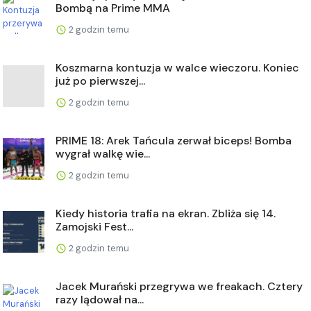
Bombą na Prime MMA
2 godzin temu
Koszmarna kontuzja w walce wieczoru. Koniec
już po pierwszej...
2 godzin temu
PRIME 18: Arek Tańcula zerwał biceps! Bomba
wygrał walkę wie...
2 godzin temu
Kiedy historia trafia na ekran. Zbliża się 14.
Zamojski Fest...
2 godzin temu
Jacek Murański przegrywa we freakach. Cztery
razy lądował na...