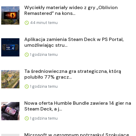
Wyciekły materiały wideo z gry „Oblivion
Remastered” na kons...
44 minut temu
Aplikacja zamienia Steam Deck w PS Portal,
umożliwiając stru...
1 godzina temu
Ta średniowieczna gra strategiczna, którą
polubiło 77% gracz...
1 godzina temu
Nowa oferta Humble Bundle zawiera 14 gier na
Steam Deck, a j...
1 godzina temu
Microsoft w ogromnym potrzasku! Szokujące