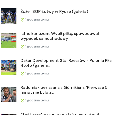
Żużel. SGP Łotwy w Rydze (galeria)
1 godzina temu
Istne kuriozum. Wybił piłkę, spowodował
wypadek samochodowy
1 godzina temu
Dakar Development Stal Rzeszów - Polonia Piła
45:45 (galeria...
1 godzina temu
Radomiak bez szans z Górnikiem. "Pierwsze 5
minut nie było z...
1 godzina temu
"Ted Lasso" – czy ta postać powróci w 4.