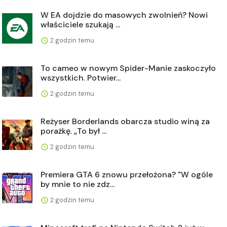
W EA dojdzie do masowych zwolnień? Nowi
właściciele szukają ...
2 godzin temu
To cameo w nowym Spider-Manie zaskoczyło
wszystkich. Potwier...
2 godzin temu
Reżyser Borderlands obarcza studio winą za
porażkę. „To był ...
2 godzin temu
Premiera GTA 6 znowu przełożona? "W ogóle
by mnie to nie zdz...
2 godzin temu