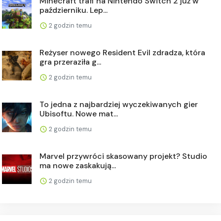
Minecraft trafi na Nintendo Switch 2 już w
październiku. Lep...
2 godzin temu
Reżyser nowego Resident Evil zdradza, która
gra przeraziła g...
2 godzin temu
To jedna z najbardziej wyczekiwanych gier
Ubisoftu. Nowe mat...
2 godzin temu
Marvel przywróci skasowany projekt? Studio
ma nowe zaskakują...
2 godzin temu