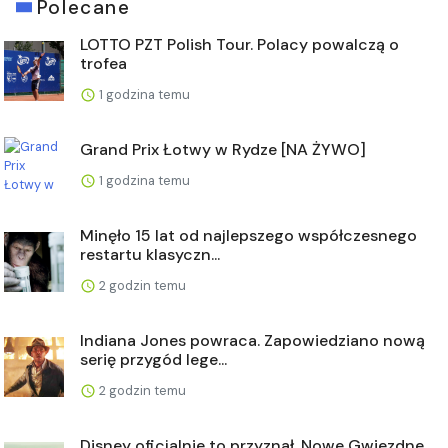
Polecane
LOTTO PZT Polish Tour. Polacy powalczą o
trofea
1 godzina temu
Grand Prix Łotwy w Rydze [NA ŻYWO]
1 godzina temu
Minęło 15 lat od najlepszego współczesnego
restartu klasyczn...
2 godzin temu
Indiana Jones powraca. Zapowiedziano nową
serię przygód lege...
2 godzin temu
Disney oficjalnie to przyznał. Nowe Gwiezdne