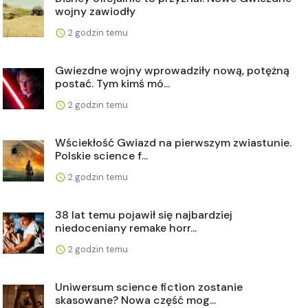
wojny zawiodły
2 godzin temu
Gwiezdne wojny wprowadziły nową, potężną
postać. Tym kimś mó...
2 godzin temu
Wściekłość Gwiazd na pierwszym zwiastunie.
Polskie science f...
2 godzin temu
38 lat temu pojawił się najbardziej
niedoceniany remake horr...
2 godzin temu
Uniwersum science fiction zostanie
skasowane? Nowa część mog...