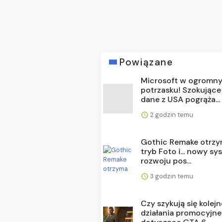
Powiązane
Microsoft w ogromn
potrzasku! Szokujące
dane z USA pogrąża...
2 godzin temu
Gothic Remake otrz
tryb Foto i... nowy s
rozwoju pos...
3 godzin temu
Czy szykują się kolejn
działania promocyjne