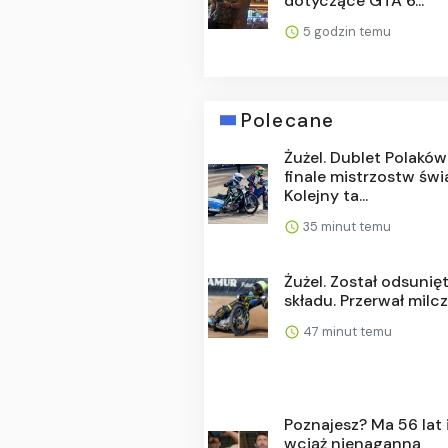
dotyczące GTA 6...
5 godzin temu
Polecane
Żużel. Dublet Polakó
finale mistrzostw świ
Kolejny ta...
35 minut temu
Żużel. Został odsunię
składu. Przerwał milc
47 minut temu
Poznajesz? Ma 56 lat 
wciąż nienaganną