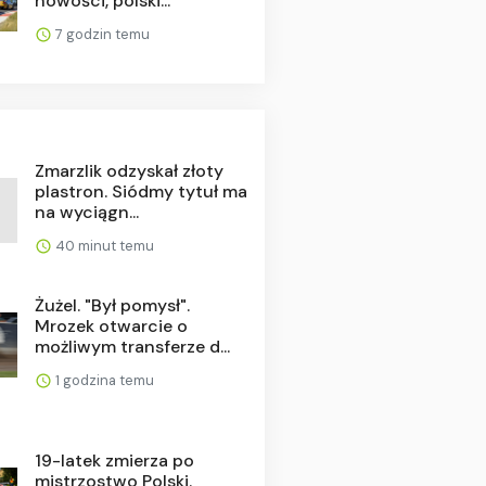
nowości, polski...
7 godzin temu
Zmarzlik odzyskał złoty
plastron. Siódmy tytuł ma
na wyciągn...
40 minut temu
Żużel. "Był pomysł".
Mrozek otwarcie o
możliwym transferze d...
1 godzina temu
19-latek zmierza po
mistrzostwo Polski.