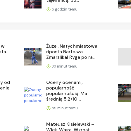
tajemnicą, bo...
5 godzin temu
w w
Żużel. Natychmiastowa
ata.
riposta Bartosza
Zmarzlika! Ryga po ra...
39 minut temu
ty od
Oceny ocenami,
zenie
popularność
popularnością. Ma
średnią 5,2/10 ...
59 minut temu
i
Mateusz Kisielewski –
Wiek, Waga, Wzrost,