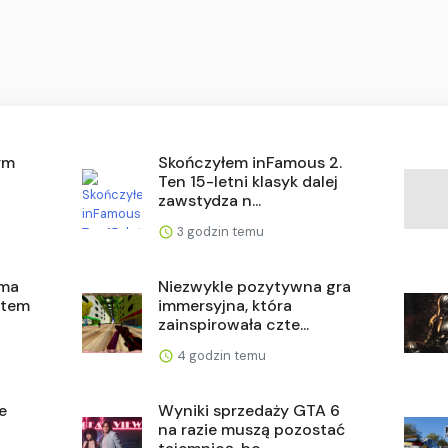
ym
Skończyłem inFamous 2.
Ten 15-letni klasyk dalej
zawstydza n...
3 godzin temu
yma
Niezwykle pozytywna gra
ystem
immersyjna, która
zainspirowała czte...
4 godzin temu
e
Wyniki sprzedaży GTA 6
na razie muszą pozostać