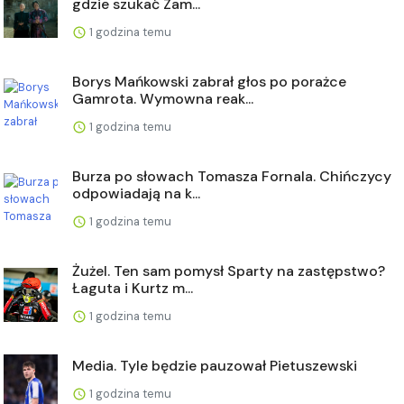
gdzie szukać Zam...
1 godzina temu
Borys Mańkowski zabrał głos po porażce
Gamrota. Wymowna reak...
1 godzina temu
Burza po słowach Tomasza Fornala. Chińczycy
odpowiadają na k...
1 godzina temu
Żużel. Ten sam pomysł Sparty na zastępstwo?
Łaguta i Kurtz m...
1 godzina temu
Media. Tyle będzie pauzował Pietuszewski
1 godzina temu