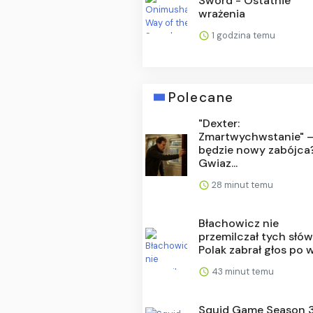
Sword - Ostatnie
wrażenia
1 godzina temu
Polecane
"Dexter:
Zmartwychwstanie" – 
będzie nowy zabójca
Gwiaz...
28 minut temu
Błachowicz nie
przemilczał tych słów
Polak zabrał głos po w.
43 minut temu
Squid Game Season 