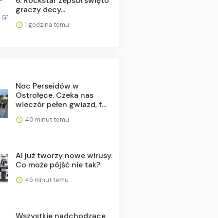
6. Rockstar zepsuł święto
graczy decy...
1 godzina temu
Noc Perseidów w
Ostrołęce. Czeka nas
wieczór pełen gwiazd, f...
40 minut temu
AI już tworzy nowe wirusy.
Co może pójść nie tak?
45 minut temu
Wszystkie nadchodzące