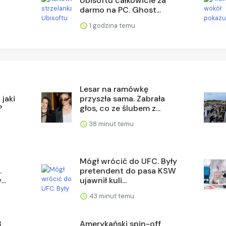
Ubisoftu całkowicie za
darmo na PC. Ghost...
1 godzina temu
Lesar na ramówkę
jaki
przyszła sama. Zabrała
?
głos, co ze ślubem z...
38 minut temu
Mógł wrócić do UFC. Były
.
pretendent do pasa KSW
..
ujawnił kuli...
43 minut temu
3
Amerykański spin-off