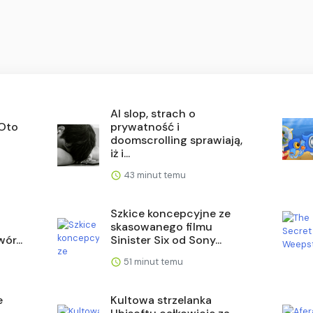
AI slop, strach o
 Oto
prywatność i
doomscrolling sprawiają,
iż i...
43 minut temu
Szkice koncepcyjne ze
skasowanego filmu
ór...
Sinister Six od Sony...
51 minut temu
e
Kultowa strzelanka