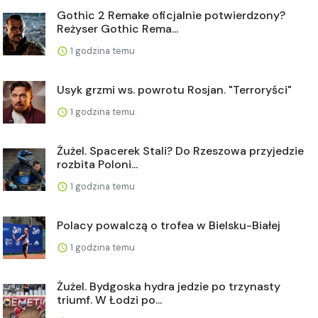
Gothic 2 Remake oficjalnie potwierdzony?
Reżyser Gothic Rema...
1 godzina temu
Usyk grzmi ws. powrotu Rosjan. "Terroryści"
1 godzina temu
Żużel. Spacerek Stali? Do Rzeszowa przyjedzie
rozbita Poloni...
1 godzina temu
Polacy powalczą o trofea w Bielsku-Białej
1 godzina temu
Żużel. Bydgoska hydra jedzie po trzynasty
triumf. W Łodzi po...